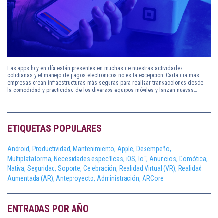
Las apps hoy en día están presentes en muchas de nuestras actividades
cotidianas y el manejo de pagos electrónicos no es la excepción. Cada día más
empresas crean infraestructuras más seguras para realizar transacciones desde
la comodidad y practicidad de los diversos equipos móviles y lanzan nuevas…
ETIQUETAS POPULARES
Android,
Productividad,
Mantenimiento,
Apple,
Desempeño,
Multiplataforma,
Necesidades específicas,
iOS,
IoT,
Anuncios,
Domótica,
Nativa,
Seguridad,
Soporte,
Celebración,
Realidad Virtual (VR),
Realidad
Aumentada (AR),
Anteproyecto,
Administración,
ARCore
ENTRADAS POR AÑO