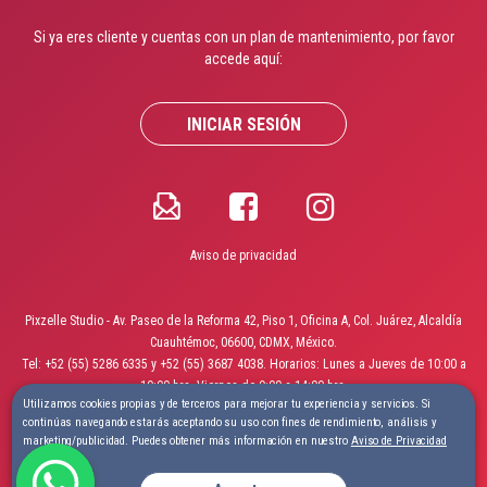
Si ya eres cliente y cuentas con un plan de mantenimiento, por favor
accede aquí:
INICIAR SESIÓN
Aviso de privacidad
Pixzelle Studio - Av. Paseo de la Reforma 42, Piso 1, Oficina A, Col. Juárez, Alcaldía
Cuauhtémoc, 06600, CDMX, México.
Tel: +52 (55) 5286 6335 y +52 (55) 3687 4038. Horarios: Lunes a Jueves de 10:00 a
19:00 hrs. Viernes de 9:00 a 14:00 hrs.
Utilizamos cookies propias y de terceros para mejorar tu experiencia y servicios. Si
continúas navegando estarás aceptando su uso con fines de rendimiento, análisis y
Pixzelle Studio ®
Ingeniería de software nacida en México,
marketing/publicidad. Puedes obtener más información en nuestro
Aviso de Privacidad
construida para el mundo.